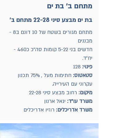
מתחם ב' בת ים
בת ים מבצע סיני 22-28 מתחם ב'
מתחם‭ ‬מגורים‭ ‬בשטח‭ ‬של‭ ‬10‭ ‬דונם‭ ‬ב‭- ‬8‭
‬מבננים
חדשים‭ ‬בני‭ ‬5-22‭ ‬קומות‭ ‬סה‭"‬כ‭ ‬כ‭- ‬460‭
‬יח‭"‬ד‭ .‬
פינוי:
128
סטאטוס‭:‬
‬עקרוני‭ ‬עם‭ ‬העירייה‭.‬
מיקום‭:‬
רחוב‭ ‬מבצע‭ ‬סיני ‭ ‬22-28
משרד‭ ‬עו"ד‭:‬‭‬
יגאל‭ ‬ארנון
משרד‭ ‬אדריכלים‭:‬
רוזיו‭ ‬אדריכלים