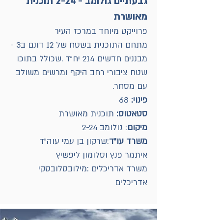
‬מאושרת
פרוייקט‭ ‬מיוחד‭ ‬במרכז‭ ‬העיר
מתחם‭ ‬התוכנית‭ ‬בשטח‭ ‬של‭ ‬12‭ ‬דונם‭ ‬ב‭- ‬3‭
‬עם‭ ‬מסחר‭ .‬
פינוי:
68
סטאטוס‭:‬
תוכנית‭ ‬מאושרת
מיקום‭
:‬ גולומב ‭ ‬2-24
משרד‭ ‬עו"ד
‭‬‭:‬שרקון‭ ‬בן‭ ‬עמי‭ ‬עוה‭"‬ד
איתמר‭ ‬פנץ‭ ‬וסלומון‭ ‬ליפשיץ
‬אדריכלים