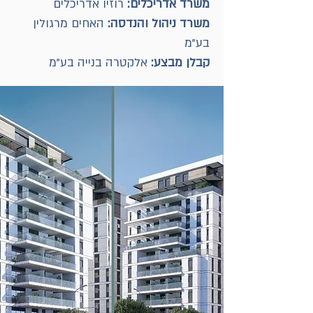
משרד‭ ‬אדריכלים‭:‬
רוזיו‭ ‬אדריכלים
משרד‭ ‬ניהול‭ ‬והנדסה‭ :
‬בע‭"‬מ
קבלן‭ ‬מבצע‭:
‬‭‬ אלקטרה‭ ‬בנייה‭ ‬בע‭"‬מ